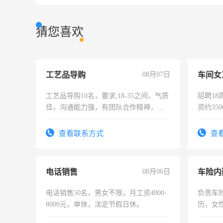
猜您喜欢
工艺品导购
08月07日
车间女
工艺品导购10名，要求;18-35之间，气质
招聘18
佳，沟通能力强，有团队合作精神，有
资约35
上进心，有工作经验者优先！
险，有
查看联系方式
查
电话销售
08月06日
车险内
电话销售50名，男女不限，月工资4000-
负责车
8000元，单休，法定节假日休。
历，女性
操作，