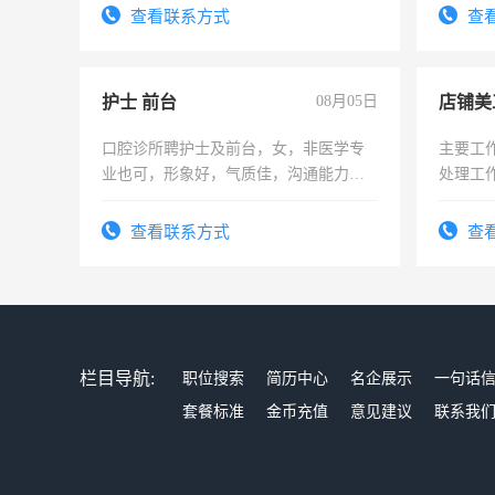
试用期1
查看联系方式
查
护士 前台
08月05日
店铺美
口腔诊所聘护士及前台，女，非医学专
主要工
业也可，形象好，气质佳，沟通能力
处理工
强。面试，周日休息。
作时间
查看联系方式
查
栏目导航:
职位搜索
简历中心
名企展示
一句话
套餐标准
金币充值
意见建议
联系我