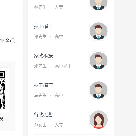
林先生
·
大专
技工/普工
邓先生
·
高中
80金币)
家政/保安
邓先生
·
高中以下
技工/普工
马先生
·
高中
行政/后勤
息
范女士
·
大专