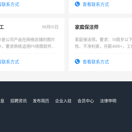
-3个月，转正后交纳五险，
看联系方式
查看联系方式
工
08月05日
家庭保洁师
作是公司产品在网络店铺的图片
家庭保洁师。要求：50周岁以
作，要求熟练运用PS修图软件,工
性、干净利索，月薪4000+，
每天8小时，待遇优厚。
时间灵活，不需坐班，适合宝
太太等。
看联系方式
查看联系方式
信息
招聘资讯
发布简历
企业入驻
会员中心
法律申明
们