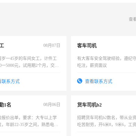
查
工
08月07日
客车司机
周岁一45岁的车间女工，计件工
有大客车安全驾驶经验，遵纪
00一5000元，试用期2个月，交五
吃注，薪资面议
年薪假，年底福利
看联系方式
查看联系方式
勤1名
08月06日
货车司机b2
险报价出单，要求：大专以上学
招聘货车司机b2数名，带从业
，年龄22-35岁之间，熟悉电脑
吃苦耐劳，开6米8，9米6，工
工作态度认真，具有团队精神，